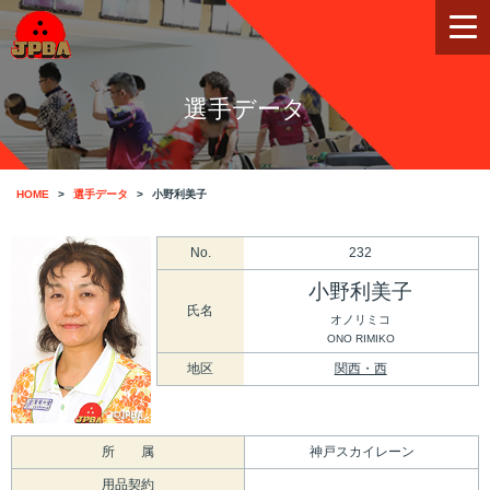
選手データ
HOME
選手データ
小野利美子
No.
232
小野利美子
氏名
オノリミコ
ONO RIMIKO
地区
関西・西
所 属
神戸スカイレーン
用品契約