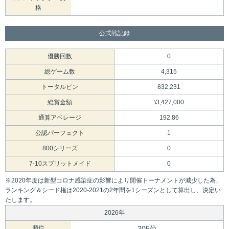
格
公式戦記録
優勝回数
0
総ゲーム数
4,315
トータルピン
832,231
総賞金額
\3,427,000
通算アベレージ
192.86
公認パーフェクト
1
800シリーズ
0
7-10スプリットメイド
0
※2020年度は新型コロナ感染症の影響により開催トーナメントが減少した為、
ランキング＆シード権は2020-2021の2年間を1シーズンとして算出し、決定い
たします。
2026年
順位
205位