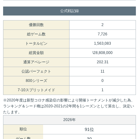
公式戦記録
優勝回数
2
総ゲーム数
7,726
トータルピン
1,563,083
総賞金額
\28,808,000
通算アベレージ
202.31
公認パーフェクト
11
800シリーズ
0
7-10スプリットメイド
1
※2020年度は新型コロナ感染症の影響により開催トーナメントが減少した為、
ランキング＆シード権は2020-2021の2年間を1シーズンとして算出し、決定い
たします。
2026年
順位
91位
ゲーム数