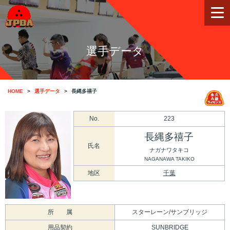
選手データ
HOME
選手データ
長縄多禧子
No.
223
長縄多禧子
氏名
ナガナワタキコ
NAGANAWA TAKIKO
地区
千葉
所 属
スターレーン/サンブリッジ
用品契約
SUNBRIDGE