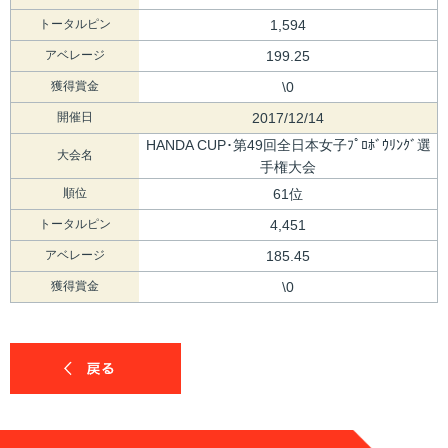
トータルピン
1,594
アベレージ
199.25
獲得賞金
\0
開催日
2017/12/14
HANDA CUP･第49回全日本女子ﾌﾟﾛﾎﾞｳﾘﾝｸﾞ選
大会名
手権大会
順位
61位
トータルピン
4,451
アベレージ
185.45
獲得賞金
\0