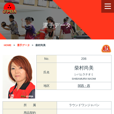
選手データ
HOME
選手データ
柴村尚美
No.
206
柴村尚美
氏名
シバムラナオミ
SHIBAMURA NAOMI
地区
関西・西
所 属
ラウンドワンジャパン
用品契約