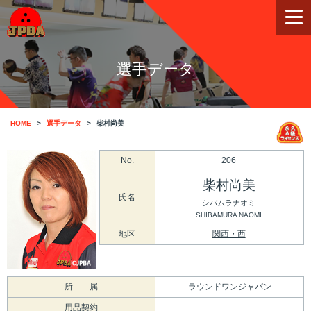
選手データ
HOME
選手データ
柴村尚美
No.
206
柴村尚美
氏名
シバムラナオミ
SHIBAMURA NAOMI
地区
関西・西
所 属
ラウンドワンジャパン
用品契約