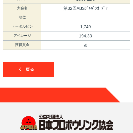
大会名
第32回ABSｼﾞｬﾊﾟﾝｵｰﾌﾟﾝ
順位
トータルピン
1,749
アベレージ
194.33
獲得賞金
\0