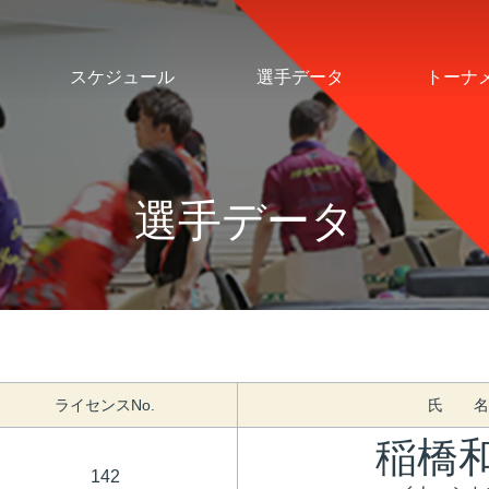
スケジュール
選手データ
トーナ
選手データ
ライセンスNo.
氏 名
稲橋
142