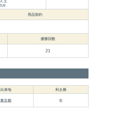
ズエ
AZUE
用品契約
優勝回数
21
出身地
利き腕
東京都
右