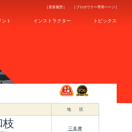
| 更新履歴 |
| プロボウラー専用ページ |
メント
インストラクター
トピックス
地 区
和枝
三多摩