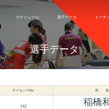
スケジュール
選手データ
トーナ
選手データ
ライセンスNo.
氏 名
稲橋
142