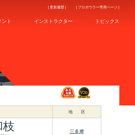
| 更新履歴 |
| プロボウラー専用ページ |
メント
インストラクター
トピックス
地 区
和枝
三多摩