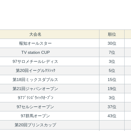
大会名
順位
報知オールスター
30位
TV station CUP
7位
97サロメチールレディス
3位
第20回イーグルｸﾗｼｯｸ
5位
第18回ミックスダブルス
15位
第21回ジャパンオープン
19位
97ﾌﾞﾗﾝｽﾞｳｨｯｸｵｰﾌﾟﾝ
3位
97セルシーオープン
37位
97群馬オープン
43位
第20回プリンスカップ