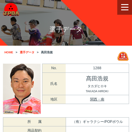
選手データ
HOME
選手データ
髙田浩規
No.
1288
髙田浩規
氏名
タカダヒロキ
TAKADA HIROKI
地区
関西・南
所 属
（有）ギャラクシー/POPボウル
用品契約