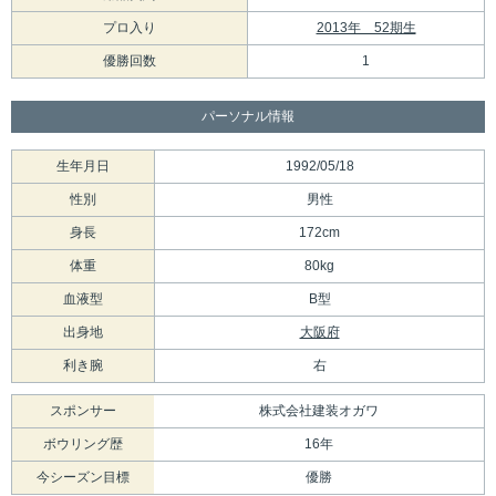
プロ入り
2013年 52期生
優勝回数
1
パーソナル情報
生年月日
1992/05/18
性別
男性
身長
172cm
体重
80kg
血液型
B型
出身地
大阪府
利き腕
右
スポンサー
株式会社建装オガワ
ボウリング歴
16年
今シーズン目標
優勝