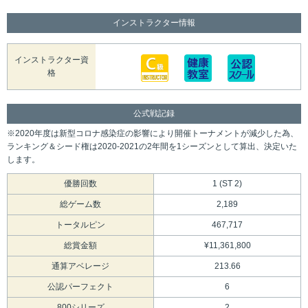
インストラクター情報
インストラクター資
格
公式戦記録
※2020年度は新型コロナ感染症の影響により開催トーナメントが減少した為、
ランキング＆シード権は2020-2021の2年間を1シーズンとして算出、決定いた
します。
優勝回数
1 (ST 2)
総ゲーム数
2,189
トータルピン
467,717
総賞金額
¥11,361,800
通算アベレージ
213.66
公認パーフェクト
6
800シリーズ
2