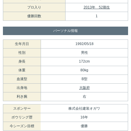
プロ入り
2013年 52期生
優勝回数
1
パーソナル情報
生年月日
1992/05/18
性別
男性
身長
172cm
体重
80kg
血液型
B型
出身地
大阪府
利き腕
右
スポンサー
株式会社建装オガワ
ボウリング歴
16年
今シーズン目標
優勝