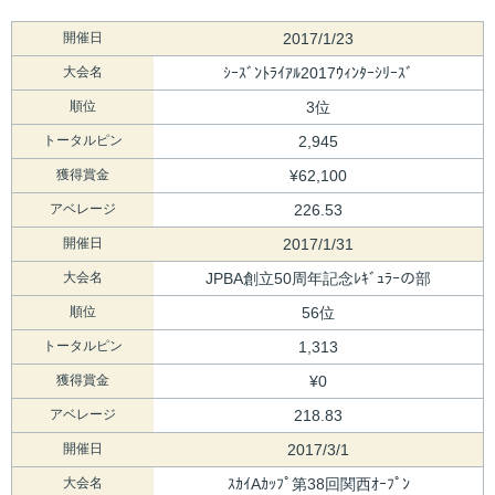
開催日
2017/1/23
大会名
ｼｰｽﾞﾝﾄﾗｲｱﾙ2017ｳｨﾝﾀｰｼﾘｰｽﾞ
順位
3位
トータルピン
2,945
獲得賞金
¥62,100
アベレージ
226.53
開催日
2017/1/31
大会名
JPBA創立50周年記念ﾚｷﾞｭﾗｰの部
順位
56位
トータルピン
1,313
獲得賞金
¥0
アベレージ
218.83
開催日
2017/3/1
大会名
ｽｶｲAｶｯﾌﾟ第38回関西ｵｰﾌﾟﾝ