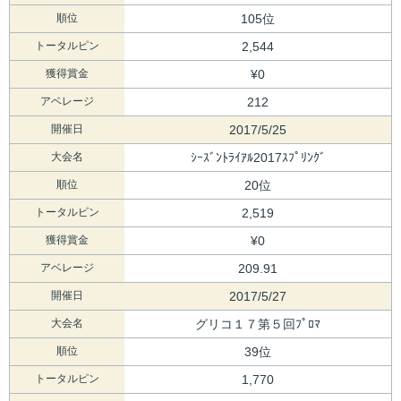
順位
105位
トータルピン
2,544
獲得賞金
¥0
アベレージ
212
開催日
2017/5/25
大会名
ｼｰｽﾞﾝﾄﾗｲｱﾙ2017ｽﾌﾟﾘﾝｸﾞ
順位
20位
トータルピン
2,519
獲得賞金
¥0
アベレージ
209.91
開催日
2017/5/27
大会名
グリコ１７第５回ﾌﾟﾛﾏ
順位
39位
トータルピン
1,770