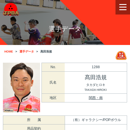
選手データ
HOME
選手データ
髙田浩規
No.
1288
髙田浩規
氏名
タカダヒロキ
TAKADA HIROKI
地区
関西・南
所 属
（有）ギャラクシー/POPボウル
用品契約