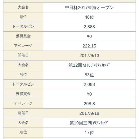
大会名
中日杯2017東海オープン
順位
48位
トータルピン
2,888
獲得賞金
¥0
アベレージ
222.15
開催日
2017/9/13
大会名
第12回ＭＫﾁｬﾘﾃｨｶｯﾌﾟ
順位
83位
トータルピン
2,088
獲得賞金
¥0
アベレージ
208.8
開催日
2017/9/18
大会名
第19回三湖ｺﾘｱﾝｶｯﾌﾟ
順位
17位