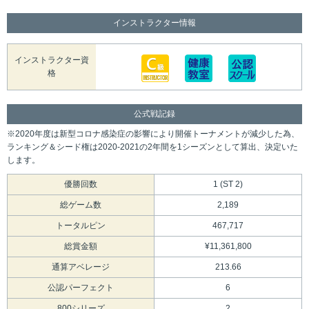
インストラクター情報
インストラクター資
格
公式戦記録
※2020年度は新型コロナ感染症の影響により開催トーナメントが減少した為、
ランキング＆シード権は2020-2021の2年間を1シーズンとして算出、決定いた
します。
優勝回数
1 (ST 2)
総ゲーム数
2,189
トータルピン
467,717
総賞金額
¥11,361,800
通算アベレージ
213.66
公認パーフェクト
6
800シリーズ
2