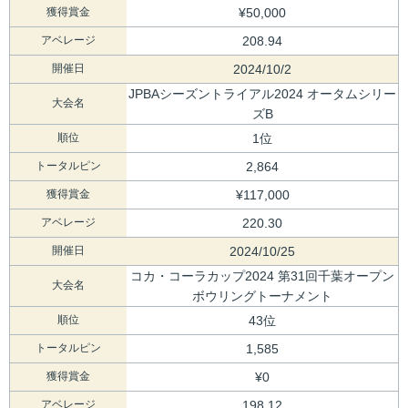
獲得賞金
¥50,000
アベレージ
208.94
開催日
2024/10/2
JPBAシーズントライアル2024 オータムシリー
大会名
ズB
順位
1位
トータルピン
2,864
獲得賞金
¥117,000
アベレージ
220.30
開催日
2024/10/25
コカ・コーラカップ2024 第31回千葉オープン
大会名
ボウリングトーナメント
順位
43位
トータルピン
1,585
獲得賞金
¥0
アベレージ
198.12