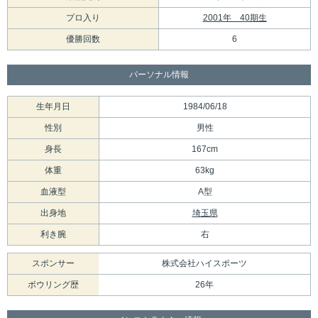
プロ入り
2001年 40期生
優勝回数
6
パーソナル情報
生年月日
1984/06/18
性別
男性
身長
167cm
体重
63kg
血液型
A型
出身地
埼玉県
利き腕
右
スポンサー
株式会社ハイスポーツ
ボウリング歴
26年