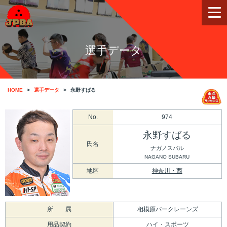
選手データ
HOME
選手データ
永野すばる
No.
974
永野すばる
氏名
ナガノスバル
NAGANO SUBARU
地区
神奈川・西
所 属
相模原パークレーンズ
用品契約
ハイ・スポーツ