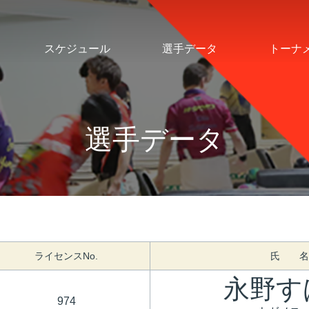
スケジュール
選手データ
トーナ
選手データ
ライセンスNo.
氏 名
永野す
974