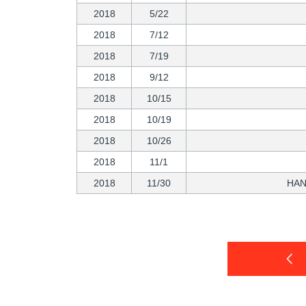
2018
5/22
2018
7/12
2018
7/19
2018
9/12
2018
10/15
2018
10/19
2018
10/26
2018
11/1
2018
11/30
HA