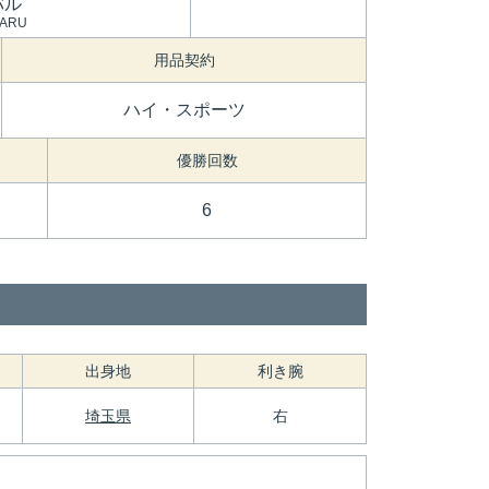
バル
BARU
用品契約
ハイ・スポーツ
優勝回数
6
出身地
利き腕
埼玉県
右