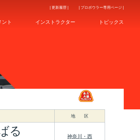
| 更新履歴 |
| プロボウラー専用ページ |
メント
インストラクター
トピックス
地 区
ばる
神奈川・西