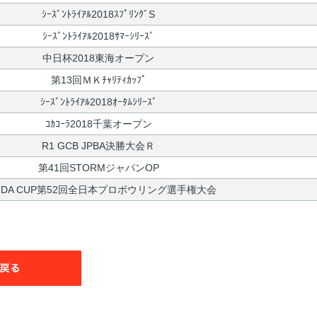
ｼｰｽﾞﾝﾄﾗｲｱﾙ2018ｽﾌﾟﾘﾝｸﾞS
ｼｰｽﾞﾝﾄﾗｲｱﾙ2018ｻﾏｰｼﾘｰｽﾞ
中日杯2018東海オープン
第13回ＭＫﾁｬﾘﾃｨｶｯﾌﾟ
ｼｰｽﾞﾝﾄﾗｲｱﾙ2018ｵｰﾀﾑｼﾘｰｽﾞ
ｺｶｺｰﾗ2018千葉オープン
R1 GCB JPBA決勝大会Ｒ
第41回STORMジャパンOP
NDA CUP第52回全日本プロボウリング選手権大会