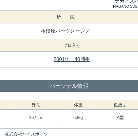
ナガノス
NAGANO SU
所 属
相模原パークレーンズ
プロ入り
2001年 40期生
パーソナル情報
身長
体重
血液型
167cm
63kg
A型
株式会社ハイスポーツ