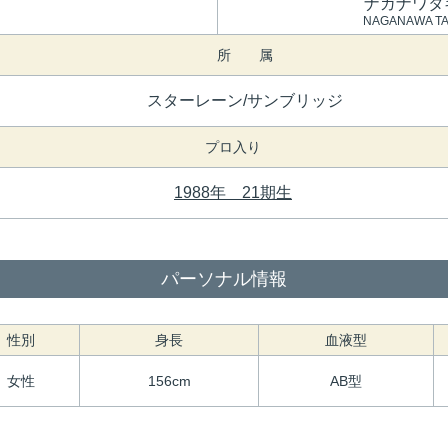
ナガナワタ
NAGANAWA TA
所 属
スターレーン/サンブリッジ
プロ入り
1988年 21期生
パーソナル情報
性別
身長
血液型
女性
156cm
AB型