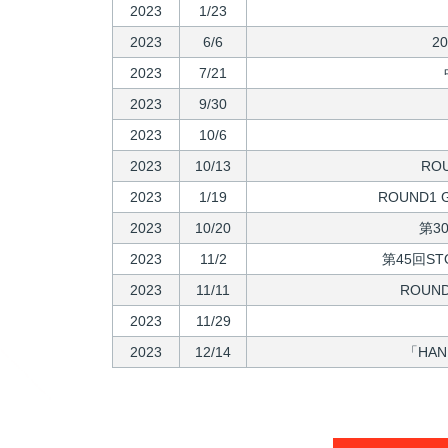
2023
1/23
2023
6/6
2
2023
7/21
2023
9/30
2023
10/6
2023
10/13
ROU
2023
1/19
ROUND1 
2023
10/20
第3
2023
11/2
第45回S
2023
11/11
ROUND
2023
11/29
2023
12/14
「HA