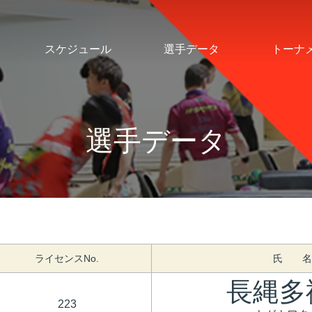
スケジュール
選手データ
トーナ
選手データ
ライセンスNo.
氏 名
長縄多
223