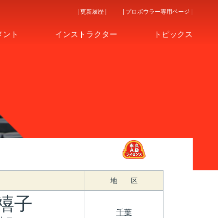
| 更新履歴 |
| プロボウラー専用ページ |
メント
インストラクター
トピックス
地 区
禧子
千葉