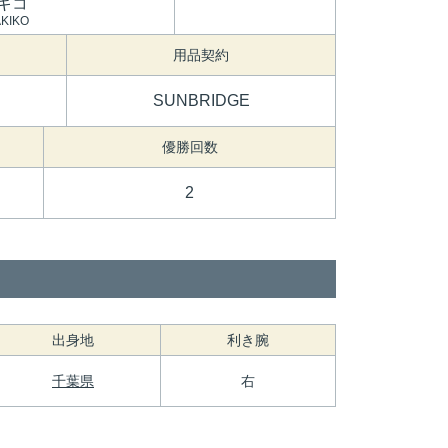
キコ
KIKO
用品契約
SUNBRIDGE
優勝回数
2
出身地
利き腕
千葉県
右