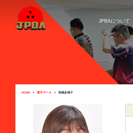
JPBAについて
HOME
選手データ
長縄多禧子