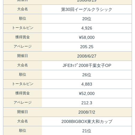
大会名
第30回イーグルクラシック
順位
20位
トータルピン
4,926
獲得賞金
¥58,000
アベレージ
205.25
開催日
2008/6/27
大会名
JFEｶｯﾌﾟ2008千葉女子OP
順位
26位
トータルピン
4,883
獲得賞金
¥52,000
アベレージ
212.3
開催日
2008/7/2
大会名
2008BIGBOX東大和カップ
順位
21位