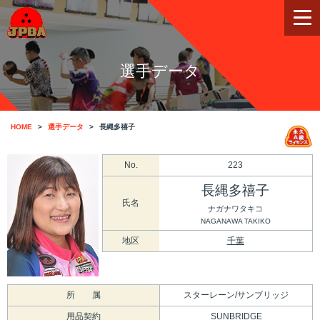
選手データ
HOME
選手データ
長縄多禧子
No.
223
長縄多禧子
氏名
ナガナワタキコ
NAGANAWA TAKIKO
地区
千葉
所 属
スターレーン/サンブリッジ
用品契約
SUNBRIDGE