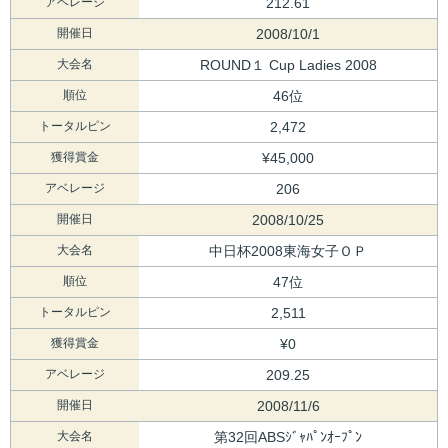
アベレージ
212.61
開催日
2008/10/1
大会名
ROUND１ Cup Ladies 2008
順位
46位
トータルピン
2,472
獲得賞金
¥45,000
アベレージ
206
開催日
2008/10/25
大会名
中日杯2008東海女子ＯＰ
順位
47位
トータルピン
2,511
獲得賞金
¥0
アベレージ
209.25
開催日
2008/11/6
大会名
第32回ABSｼﾞｬﾊﾟﾝｵｰﾌﾟﾝ