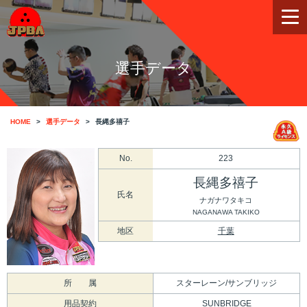
選手データ
HOME
選手データ
長縄多禧子
No.
223
長縄多禧子
氏名
ナガナワタキコ
NAGANAWA TAKIKO
地区
千葉
所 属
スターレーン/サンブリッジ
用品契約
SUNBRIDGE