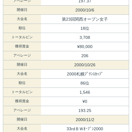
アベレージ
197.37
開催日
2000/10/6
大会名
第23回関西オープン女子
順位
18位
トータルピン
3,708
獲得賞金
¥80,000
アベレージ
206
開催日
2000/10/26
大会名
2000札幌ﾌﾟﾘﾝｽｶｯﾌﾟ
順位
86位
トータルピン
1,546
獲得賞金
¥0
アベレージ
193.25
開催日
2000/11/2
大会名
33rdＢＷｵｰﾌﾟﾝ2000