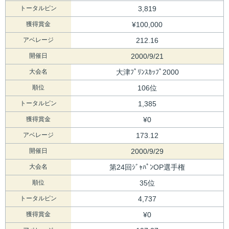
トータルピン
3,819
獲得賞金
¥100,000
アベレージ
212.16
開催日
2000/9/21
大会名
大津ﾌﾟﾘﾝｽｶｯﾌﾟ2000
順位
106位
トータルピン
1,385
獲得賞金
¥0
アベレージ
173.12
開催日
2000/9/29
大会名
第24回ｼﾞｬﾊﾟﾝOP選手権
順位
35位
トータルピン
4,737
獲得賞金
¥0