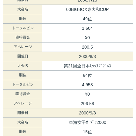
大会名
00BIGBOX東大和CUP
順位
49位
トータルピン
1,604
獲得賞金
¥0
アベレージ
200.5
開催日
2000/8/3
大会名
第21回全日本ﾐｯｸｽﾀﾞﾌﾞﾙｽ
順位
64位
トータルピン
4,958
獲得賞金
¥0
アベレージ
206.58
開催日
2000/9/8
大会名
東海女子ｵｰﾌﾟﾝ2000
順位
15位