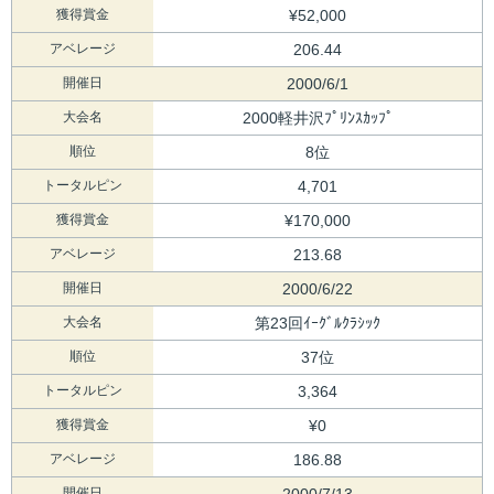
獲得賞金
¥52,000
アベレージ
206.44
開催日
2000/6/1
大会名
2000軽井沢ﾌﾟﾘﾝｽｶｯﾌﾟ
順位
8位
トータルピン
4,701
獲得賞金
¥170,000
アベレージ
213.68
開催日
2000/6/22
大会名
第23回ｲｰｸﾞﾙｸﾗｼｯｸ
順位
37位
トータルピン
3,364
獲得賞金
¥0
アベレージ
186.88
開催日
2000/7/13