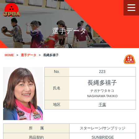
選手データ
HOME
選手データ
長縄多禧子
No.
223
長縄多禧子
氏名
ナガナワタキコ
NAGANAWA TAKIKO
地区
千葉
所 属
スターレーン/サンブリッジ
用品契約
SUNBRIDGE