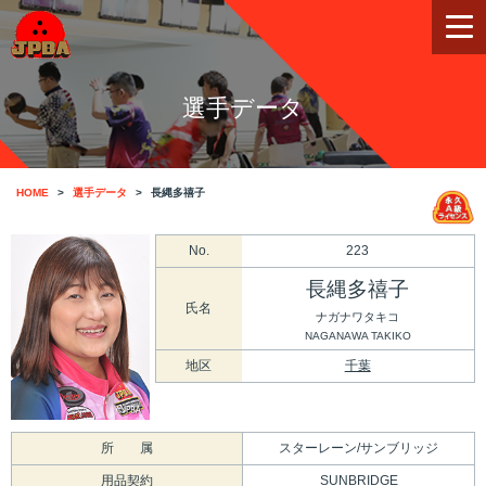
選手データ
HOME
選手データ
長縄多禧子
No.
223
長縄多禧子
氏名
ナガナワタキコ
NAGANAWA TAKIKO
地区
千葉
所 属
スターレーン/サンブリッジ
用品契約
SUNBRIDGE