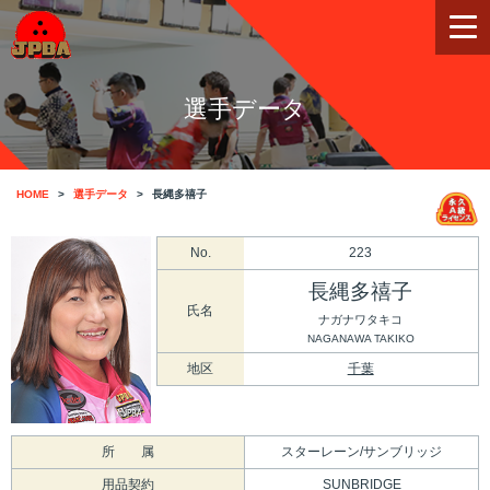
選手データ
HOME
選手データ
長縄多禧子
No.
223
長縄多禧子
氏名
ナガナワタキコ
NAGANAWA TAKIKO
地区
千葉
所 属
スターレーン/サンブリッジ
用品契約
SUNBRIDGE