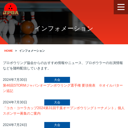
インフォメーション
HOME
インフォメーション
プロボウリング協会からのおすすめ情報やニュース、プロボウラーの出演情報
などを随時配信していきます。
2024年7月30日
大会
第46回STORMジャパンオープンボウリング選手権 要項発表 ※オイルパター
ン追記
2024年7月30日
大会
「コカ・コーラカップ2024第31回千葉オープンボウリングトーナメント」個人
スポンサー募集のご案内
2024年7月24日
大会