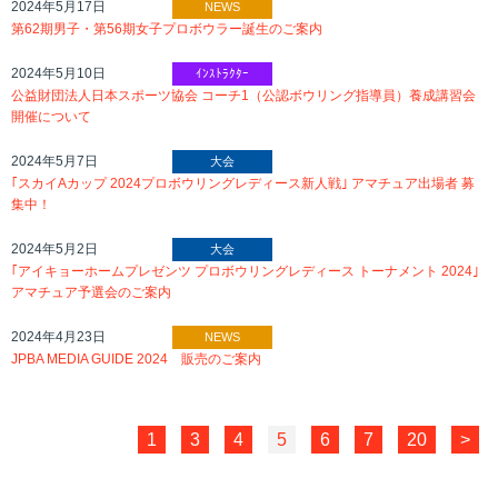
2024年5月17日
NEWS
第62期男子・第56期女子プロボウラー誕生のご案内
2024年5月10日
ｲﾝｽﾄﾗｸﾀｰ
公益財団法人日本スポーツ協会 コーチ1（公認ボウリング指導員）養成講習会
開催について
2024年5月7日
大会
｢スカイAカップ 2024プロボウリングレディース新人戦｣ アマチュア出場者 募
集中！
2024年5月2日
大会
｢アイキョーホームプレゼンツ プロボウリングレディース トーナメント 2024｣
アマチュア予選会のご案内
2024年4月23日
NEWS
JPBA MEDIA GUIDE 2024 販売のご案内
1
3
4
5
6
7
20
>