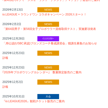
｢第42回六甲クイーンズオープントーナメント」アマチュア予選会のご案内
2026年2月13日
NEWS
io.LEAGUE × ラウンドワン コラボキャンペーン 2026スタート！
2026年2月2日
NEWS
「第64回男子・第58回女子プロボウラー資格取得テスト」実施要項発表
2025年12月28日
ｲﾝｽﾄﾗｸﾀｰ
「JB公認(USBC承認)ブロンズコーチ養成講習会」聴講生募集のお知らせ
2025年12月23日
NEWS
訃報
2025年12月23日
NEWS
｢2026年プロボウリングカレンダー｣ 数量限定販売のご案内
2025年12月2日
NEWS
訃報
2025年10月31日
大会
『io.LEAGUE2026』観戦チケット販売のご案内