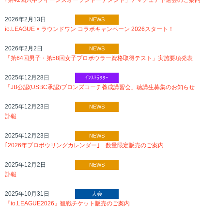
｢第42回六甲クイーンズオープントーナメント」アマチュア予選会のご案内
2026年2月13日
NEWS
io.LEAGUE × ラウンドワン コラボキャンペーン 2026スタート！
2026年2月2日
NEWS
「第64回男子・第58回女子プロボウラー資格取得テスト」実施要項発表
2025年12月28日
ｲﾝｽﾄﾗｸﾀｰ
「JB公認(USBC承認)ブロンズコーチ養成講習会」聴講生募集のお知らせ
2025年12月23日
NEWS
訃報
2025年12月23日
NEWS
｢2026年プロボウリングカレンダー｣ 数量限定販売のご案内
2025年12月2日
NEWS
訃報
2025年10月31日
大会
『io.LEAGUE2026』観戦チケット販売のご案内